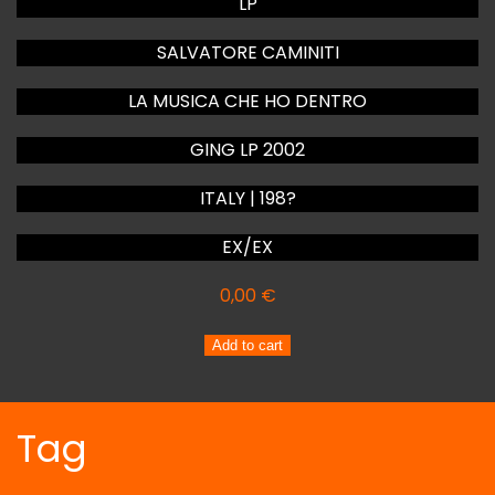
LP
SALVATORE CAMINITI
LA MUSICA CHE HO DENTRO
GING LP 2002
ITALY | 198?
EX/EX
0,00
€
SALVATORE
Add to cart
CAMINITI
LA
MUSICA
Tag
CHE
HO