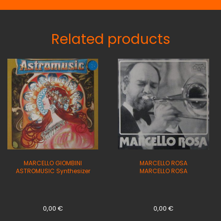
DENTRO
quantity
Related products
MARCELLO GIOMBINI
MARCELLO ROSA
ASTROMUSIC Synthesizer
MARCELLO ROSA
0,00
€
0,00
€