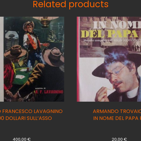
Related products
 FRANCESCO LAVAGNINO
ARMANDO TROVAIO
0 DOLLARI SULL’ASSO
IN NOME DEL PAPA 
400,00
€
20,00
€