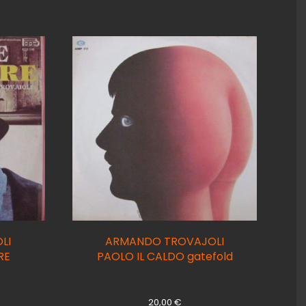
LI
ARMANDO TROVAJOLI
RE
PAOLO IL CALDO gatefold
20,00
€