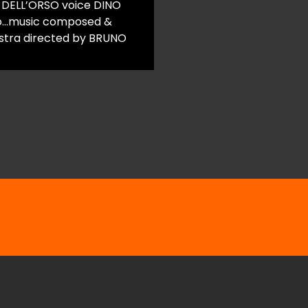
 DELL’ORSO voice DINO
no…music composed &
tra directed by BRUNO