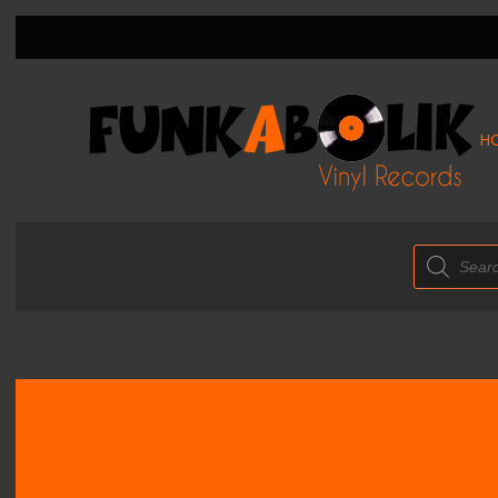
H
Products
search