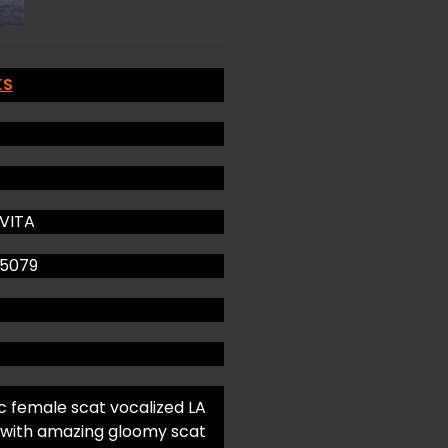
KS
 VITA
55079
 female scat vocalized LA
 with amazing gloomy scat