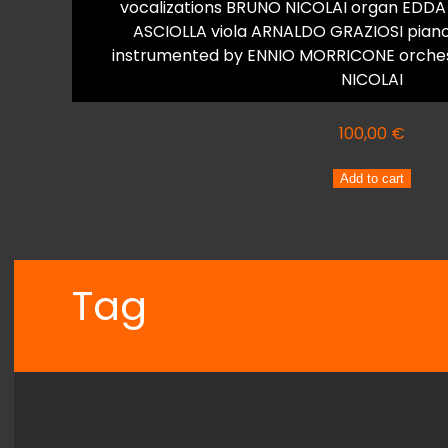
vocalizations BRUNO NICOLAI organ EDDA
ASCIOLLA viola ARNALDO GRAZIOSI pia
instrumented by ENNIO MORRICONE orches
NICOLAI
100,00
€
ENNIO
Add to cart
MORRICONE
LE
DUE
STAGIONI
Tag
DELLA
VITA
quantity