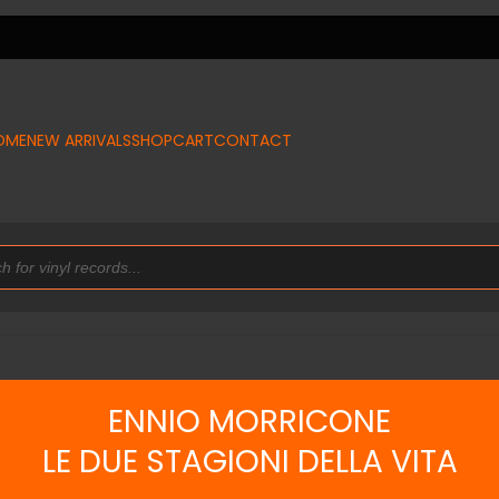
OME
NEW ARRIVALS
SHOP
CART
CONTACT
ENNIO MORRICONE
LE DUE STAGIONI DELLA VITA