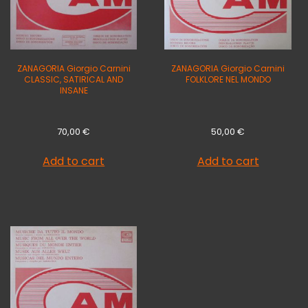
ZANAGORIA Giorgio Carnini
ZANAGORIA Giorgio Carnini
CLASSIC, SATIRICAL AND
FOLKLORE NEL MONDO
INSANE
70,00
€
50,00
€
Add to cart
Add to cart