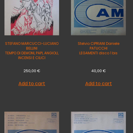
STEFANO MARCUCCI-LUCIANO
Stelvio CIPRIANI Daniele
BELLINI
PATUCCHI
TEMPO DI DEMONI, PAPI, ANGIOLI,
LEGAMENTI disco 1 bis
INCENSI E CILICI
250,00
€
40,00
€
Add to cart
Add to cart