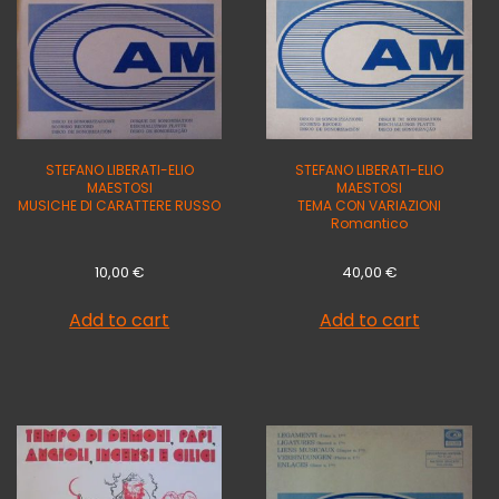
STEFANO LIBERATI-ELIO
STEFANO LIBERATI-ELIO
MAESTOSI
MAESTOSI
MUSICHE DI CARATTERE RUSSO
TEMA CON VARIAZIONI
Romantico
10,00
€
40,00
€
Add to cart
Add to cart