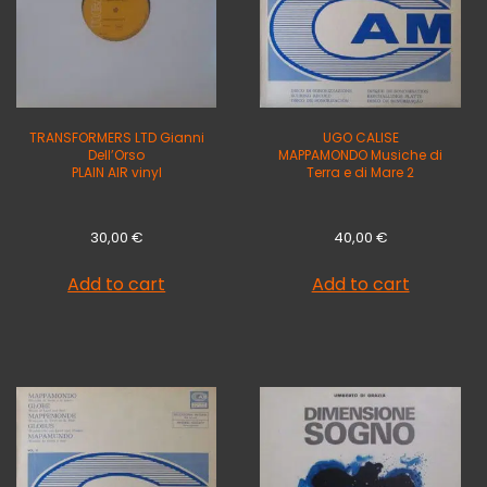
TRANSFORMERS LTD Gianni
UGO CALISE
Dell’Orso
MAPPAMONDO Musiche di
PLAIN AIR vinyl
Terra e di Mare 2
30,00
€
40,00
€
Add to cart
Add to cart