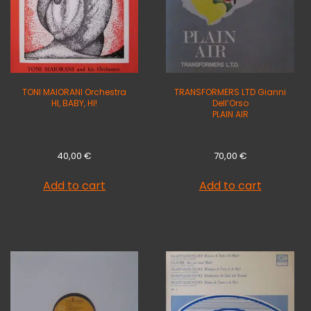
TONI MAIORANI Orchestra
TRANSFORMERS LTD Gianni
HI, BABY, HI!
Dell’Orso
PLAIN AIR
40,00
€
70,00
€
Add to cart
Add to cart