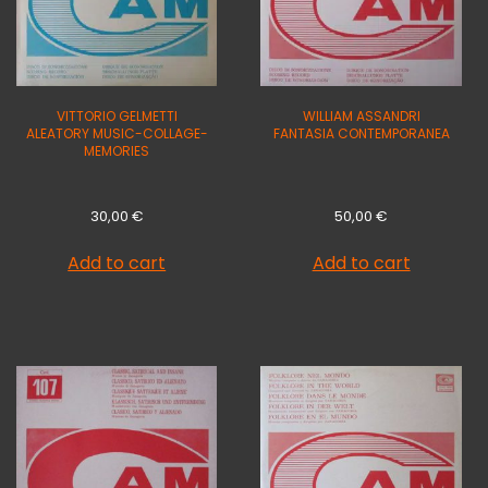
VITTORIO GELMETTI
WILLIAM ASSANDRI
ALEATORY MUSIC-COLLAGE-
FANTASIA CONTEMPORANEA
MEMORIES
30,00
€
50,00
€
Add to cart
Add to cart